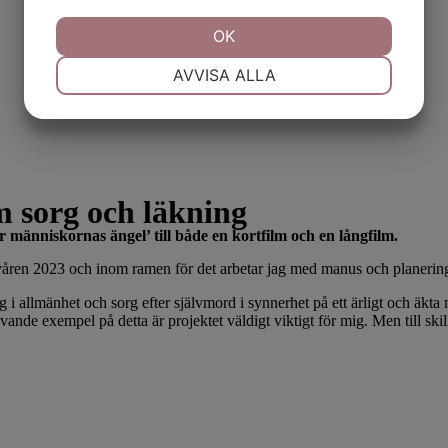
JA
NEJ
OK
JA
NEJ
NÖDVÄNDIG
INSTÄLLNINGAR
AVVISA ALLA
JA
NEJ
JA
NEJ
MARKNADSFÖRING
STATISTIK
m sorg och läkning
änniskornas ängel’ till både en kortfilm och en långfilm.
d våren 2023 och inom ramen för
det arbetar jag med manus och planerin
g i allmänhet och sorg efter självmord i synnerhet på ett ärligt och äkta
evande exempel på detta är projektet väldigt viktigt för mig. Men till ski