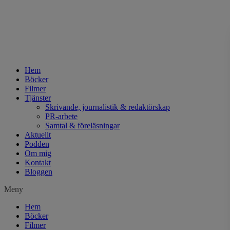
Hem
Böcker
Filmer
Tjänster
Skrivande, journalistik & redaktörskap
PR-arbete
Samtal & föreläsningar
Aktuellt
Podden
Om mig
Kontakt
Bloggen
Meny
Hem
Böcker
Filmer