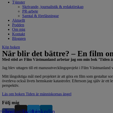
Tjänster
Skrivande, journalistik & redaktörskap
PR-arbete
Samtal & föreläsningar
Aktuellt
Podden
Om mig
Kontakt
Bloggen
Köp boken
När blir det bättre? – En film o
Med stöd av Film Västmanland arbetar jag om min bok ’Tiden är m
Jag blev uttagen till ett manusutvecklingsprojekt i Film Västmanlan
Mitt långsiktiga mål med projektet är att göra en film som gestaltar sor
överleva också livets hemskaste katastrofer. Eftersom jag själv är ett l
perspektiv.
Läs om boken Tiden är människornas ängel
Följ mig
cebook-
Instagram
Twitter
Linkedin