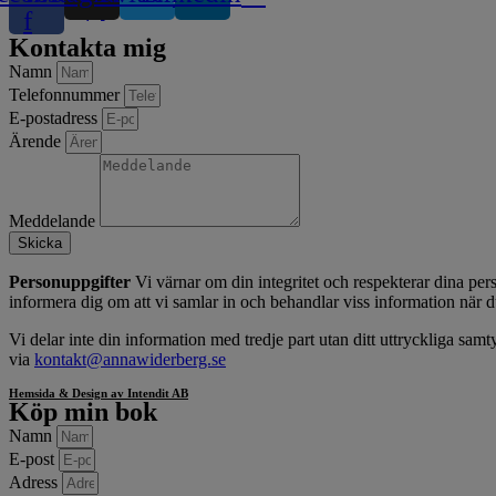
f
Kontakta mig
Namn
Telefonnummer
E-postadress
Ärende
Meddelande
Skicka
Personuppgifter
Vi värnar om din integritet och respekterar dina pers
informera dig om att vi samlar in och behandlar viss information när d
Vi delar inte din information med tredje part utan ditt uttryckliga sam
via
kontakt@annawiderberg.se
Hemsida & Design av Intendit AB
Köp min bok
Namn
E-post
Adress