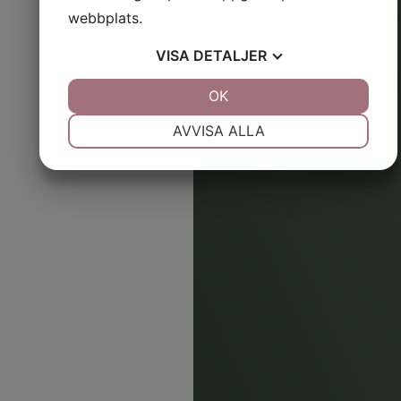
webbplats.
VISA
DETALJER
JA
NEJ
OK
JA
NEJ
NÖDVÄNDIG
INSTÄLLNINGAR
AVVISA ALLA
JA
NEJ
JA
NEJ
MARKNADSFÖRING
STATISTIK