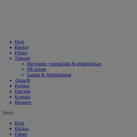
Hem
Böcker
Filmer
Tjänster
Skrivande, journalistik & redaktörskap
PR-arbete
Samtal & föreläsningar
Aktuellt
Podden
Om mig
Kontakt
Bloggen
Meny
Hem
Böcker
Filmer