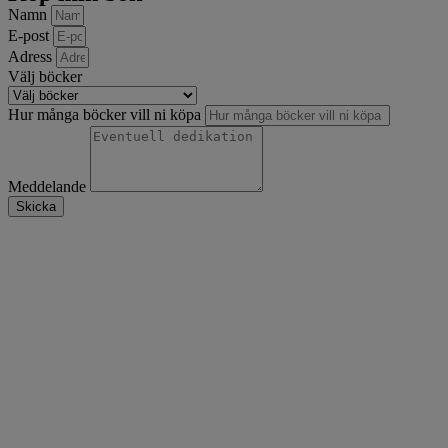
Namn
E-post
Adress
Välj böcker
Hur många böcker vill ni köpa
Meddelande
Skicka