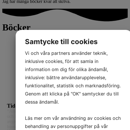
Jag har många böcker kvar att skriva.
Böcker
Samtycke till cookies
Vi och våra partners använder teknik,
inklusive cookies, för att samla in
information om dig för olika ändamål,
inklusive: bättre användarupplevelse,
funktionalitet, statistik och marknadsföring.
Genom att klicka på "OK" samtycker du till
dessa ändamål.
Tiden är människornas ängel
“Anna Widerberg skriver om sorg men också om storslagen kärlek
och att slåss för sitt liv. Hon färdas djupt ner i känslomässiga
Läs mer om vår användning av cookies och
avgrunder men med hjälp av vardagens rutiner och en oväntad
behandling av personuppgifter på vår
humor hittar hon sitt sätt att läka.”