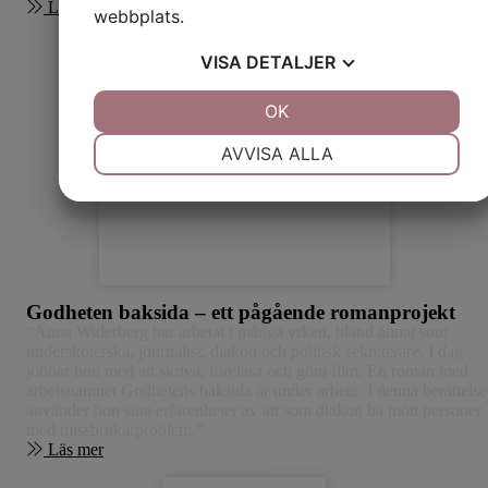
Läs mer
webbplats.
VISA
DETALJER
JA
NEJ
OK
JA
NEJ
NÖDVÄNDIG
INSTÄLLNINGAR
AVVISA ALLA
JA
NEJ
JA
NEJ
MARKNADSFÖRING
STATISTIK
Godheten baksida – ett pågående romanprojekt
“Anna Widerberg har arbetat i många yrken, bland annat som
undersköterska, journalist, diakon och politisk sekreterare. I dag
jobbar hon med att skriva, föreläsa och göra film. En roman med
arbetsnamnet Godhetens baksida är under arbete. I denna berättelse
använder hon sina erfarenheter av att som diakon ha mött personer
med missbrukarproblem.”
Läs mer