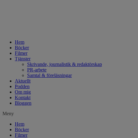
Hem
Böcker
Filmer
Tjänster
Skrivande, journalistik & redaktörskap
PR-arbete
Samtal & föreläsningar
Aktuellt
Podden
Om mig
Kontakt
Bloggen
Meny
Hem
Böcker
Filmer