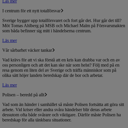
Läs mer
I centrum för ett nytt totalförsvar
Sverige bygger upp totalförsvaret och fort går det. Hur går det till?
Möt Tomas Ahlberg på MSB och Michael Malm på Försvarsmakten
som båda befinner sig mitt i händelserna centrum.
Läs mer
Vår sårbarhet väcker tankar
Vad krävs för att vi ska förstå att en kris kan drabba var och en av
oss personligen och att det kan ske när som helst? Följ med på en
resa genom en liten del av Sverige och träffa människor som på
olika sätt höjer landets beredskap där de bor och arbetar.
Läs mer
Polisen – beredd på allt
Vad som än händer i samhället så måste Polisen fortsätta att göra sitt
arbete. Vid kriser eller andra svåra händelser blir deras arbete
dessutom ofta både svårare och viktigare. Därför måste Polisen ha
beredskap för alla tänkbara situationer.