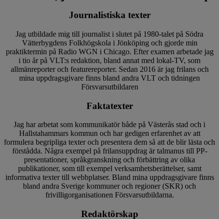
Journalistiska texter
Jag utbildade mig till journalist i slutet på 1980-talet på Södra
Vätterbygdens Folkhögskola i Jönköping och gjorde min
praktiktermin på Radio WGN i Chicago. Efter examen arbetade jag
i tio år på VLT:s redaktion, bland annat med lokal-TV, som
allmänreporter och featurereporter. Sedan 2016 är jag frilans och
mina uppdragsgivare finns bland andra VLT och tidningen
Försvarsutbildaren
Faktatexter
Jag har arbetat som kommunikatör både på Västerås stad och i
Hallstahammars kommun och har gedigen erfarenhet av att
formulera begripliga texter och presentera dem så att de blir lästa och
förstådda. Några exempel på frilansuppdrag är talmanus till PP-
presentationer, språkgranskning och förbättring av olika
publikationer, som till exempel verksamhetsberättelser, samt
informativa texter till webbplatser. Bland mina uppdragsgivare finns
bland andra Sverige kommuner och regioner (SKR) och
frivilligorganisationen Försvarsutbildarna.
Redaktörskap