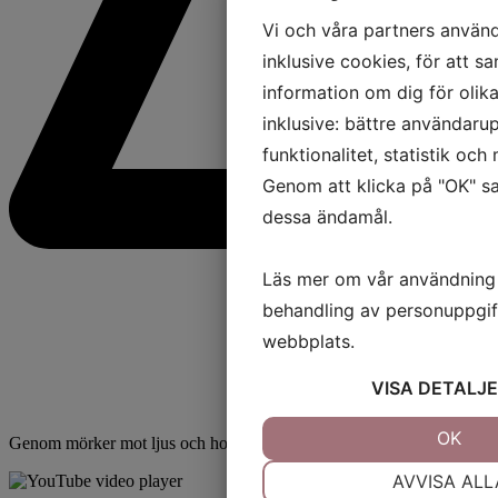
Vi och våra partners använd
inklusive cookies, för att sa
information om dig för olik
inklusive: bättre användarup
funktionalitet, statistik oc
Genom att klicka på "OK" sa
dessa ändamål.
Läs mer om vår användning
behandling av personuppgif
webbplats.
VISA
DETALJE
JA
NEJ
OK
Genom mörker mot ljus och hopp - en resa i ord och ton
NÖDVÄNDIG
I
AVVISA ALL